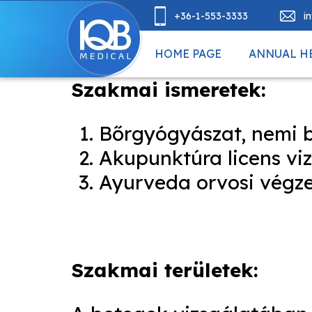
+36-1-553-3333
i
HOME PAGE
ANNUAL H
Szakmai ismeretek:
Bőrgyógyászat, nemi 
Akupunktúra licens vi
Ayurveda orvosi végz
Szakmai területek: