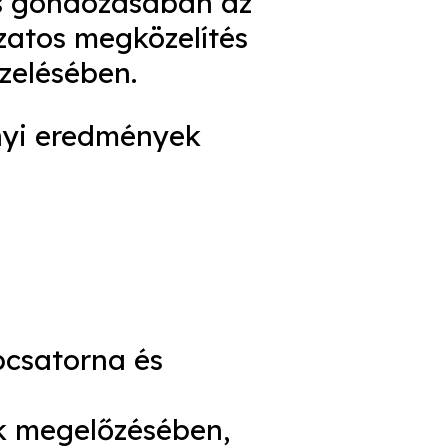
és gondozásában az
ózatos megközelítés
zelésében.
nyi eredmények
pcsatorna és
k megelőzésében,