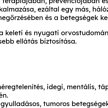
, terápiájában, prevenciójában 
alkalmazása, ezáltal egy más, hál
megőrzésében és a betegségek ke
 a keleti és nyugati orvostudomá
ebb ellátás biztosítása.
egtelenítés, idegi, mentális, tá
én.
 gyulladásos, tumoros betegsége