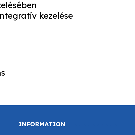
zelésében
ntegratív kezelése
ns
INFORMATION