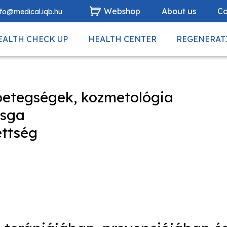
Webshop
About us
Co
nfo@medical.iqb.hu
EALTH CHECK UP
HEALTH CENTER
REGENERAT
betegségek, kozmetológia
zsga
ettség